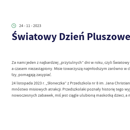
24 - 11 - 2023
Światowy Dzień Pluszowe
Za nami jeden z najbardziej „przytulnych” dni w roku, czyli Światowy
a czasem niezastąpiony. Misie towarzyszą najmłodszym zarówno w chwil
łzy, pomagają zasypiać.
24 listopada 2023 r. „Słoneczka” z Przedszkola nr 8 im. Jana Christ
mnóstwo misiowych atrakcji. Przedszkolaki poznały historię tego wy
nowoczesnych zabawek, miś jest ciągle ulubioną maskotką dzieci, a 