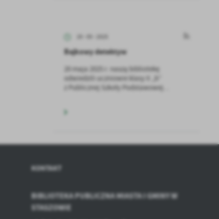
z
20 - 05 - 2025
ci
Bajkowy detektyw
20 maja 2025 r. naszą bibliotekę
odwiedzili uczniowie klasy II „b”
z Publicznej Szkoły Podstawowej...
.
a
KONTAKT
BIBLIOTEKA PUBLICZNA MIASTA I GMINY W
w
STASZOWIE