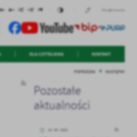
A
DLA CZYTELNIKA
KONTAKT
POPRZEDNI
NASTĘPNY
Pozostałe
aktualności
23 - 05 - 2025