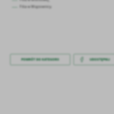
Filia w Wiązownicy.
U
POWRÓT
DO KATEGORII
UDOSTĘPNIJ
Sz
ws
N
Ni
um
Pl
Wi
Tw
co