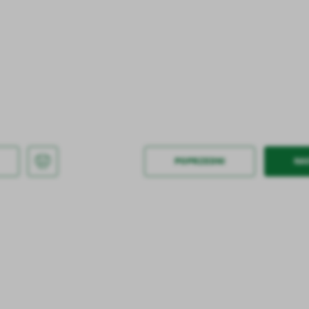
stawienia
POPRZEDNI
NA
anujemy Twoją prywatność. Możesz zmienić ustawienia cookies lub zaakceptować je
zystkie. W dowolnym momencie możesz dokonać zmiany swoich ustawień.
iezbędne
ezbędne pliki cookies służą do prawidłowego funkcjonowania strony internetowej i
ożliwiają Ci komfortowe korzystanie z oferowanych przez nas usług.
iki cookies odpowiadają na podejmowane przez Ciebie działania w celu m.in. dostosowani
ęcej
oich ustawień preferencji prywatności, logowania czy wypełniania formularzy. Dzięki pli
okies strona, z której korzystasz, może działać bez zakłóceń.