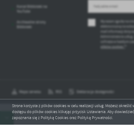
Kanał Biblioteki na
YouTube
Wyrażam zgodę na ot
Archiwalne strony
elektroniczną na wska
Biblioteki
mail informacji dotyc
Administratora usług.
cofnięta w każdym cza
plików cookies *
*
Mapa serwisu
RSS
Deklaracja dostępności
Strona korzysta z plików cookies w celu realizacji usług. Możesz określi
dostępu do plików cookies klikając przycisk Ustawienia. Aby dowiedzie
Copyright by biblioteka.staszow.pl
zapoznania się z Polityką Cookies oraz Polityką Prywatności.
Okres wakacyjny w Filiach Biblioteki