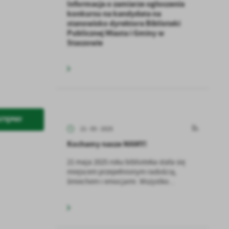
Informacja o zamiarze ogłoszenia
konkursu na kandydata na
stanowisko dyrektora Biblioteki
Publicznej Miasta i Gminy w
Staszowie
STĘPNY
21 - 05 - 2025
Kochamy nasze MAMY!
21 maja 2025 roku biblioteka stała się
miejscem przepełnionym radością,
śmiechem i emocjami. Wszystko...
a
kom