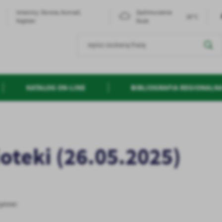
Imieniny: Dorota, Konrad,
Zachmurzenie
20°C
Kajetan
Duże
KATALOG ON-LINE
BIBLIOGRAFIA REGIONALN
ioteki (26.05.2025)
zynne: