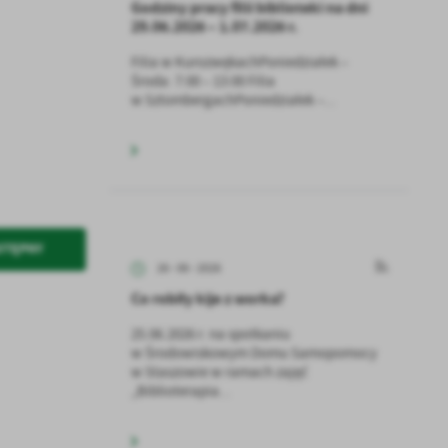
Godziny pracy filii biblioteki na dni
29.06.2026 – 1.07.2026 r.
Filia w KurozwękachPoniedziałek –
Środa: 7:00 – 13:00 Filia
w SztombergachPoniedziałek –...
STĘPNY
26 - 06 - 2026
Co robiły kije z worka?
25.06.2026 r. na spotkaniu
w Środowiskowym Domu Samopomocy
w Staszowie w ramach zajęć
„Biblioterapia...
a