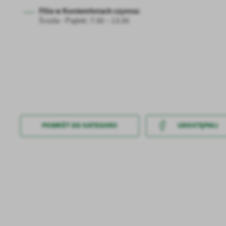
Filia w Koniemłotach czynna:
Środa - Piątek: 7:30 – 13:30
U
POWRÓT
DO KATEGORII
UDOSTĘPNIJ
Sz
ws
N
Ni
um
Pl
Wi