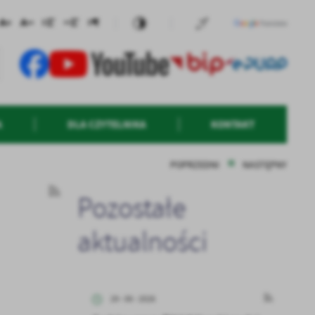
A
DLA CZYTELNIKA
KONTAKT
POPRZEDNI
NASTĘPNY
Pozostałe
aktualności
29 - 06 - 2026