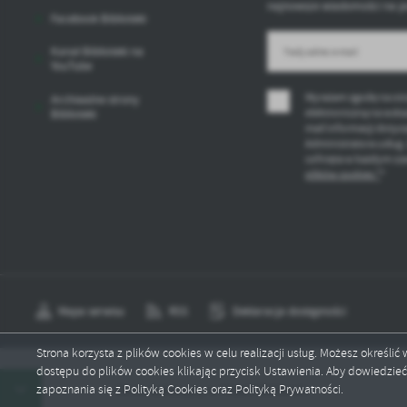
najnowsze wiadomości na p
Facebook Biblioteki
Kanał Biblioteki na
YouTube
Wyrażam zgodę na ot
Archiwalne strony
elektroniczną na wska
Biblioteki
mail informacji dotyc
Administratora usług.
cofnięta w każdym cza
plików cookies *
*
Mapa serwisu
RSS
Deklaracja dostępności
Strona korzysta z plików cookies w celu realizacji usług. Możesz określi
dostępu do plików cookies klikając przycisk Ustawienia. Aby dowiedzie
Copyright by biblioteka.staszow.pl
zapoznania się z Polityką Cookies oraz Polityką Prywatności.
Okres wakacyjny w Filiach Biblioteki