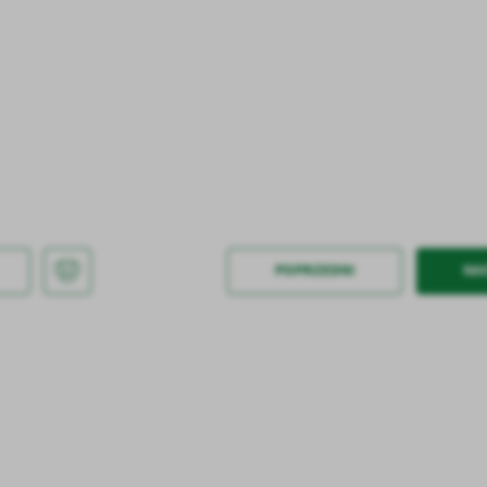
stawienia
POPRZEDNI
NA
anujemy Twoją prywatność. Możesz zmienić ustawienia cookies lub zaakceptować je
zystkie. W dowolnym momencie możesz dokonać zmiany swoich ustawień.
iezbędne
ezbędne pliki cookies służą do prawidłowego funkcjonowania strony internetowej i
ożliwiają Ci komfortowe korzystanie z oferowanych przez nas usług.
iki cookies odpowiadają na podejmowane przez Ciebie działania w celu m.in. dostosowani
ęcej