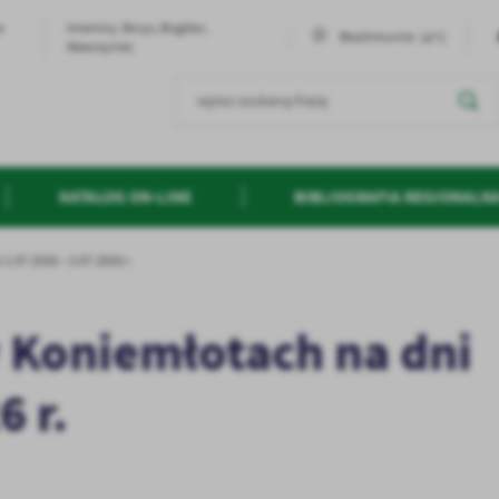
a
Imieniny: Borys, Bogdan,
14°C
Bezchmurnie
Wawrzyniec
KATALOG ON-LINE
BIBLIOGRAFIA REGIONALN
1.07.2026 – 3.07.2026 r.
w Koniemłotach na dni
6 r.