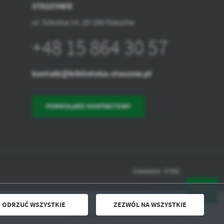
STASZOWIE
ul. Szkolna 14, 28-200 Staszów
+48 15 864 30 57
kontakt@biblioteka-staszow.pl
FORMULARZ KONTAKTOWY
Odwiedzin: 67358
ODRZUĆ WSZYSTKIE
ZEZWÓL NA WSZYSTKIE
Powered by
2ClickPortal® - Portale nowej generacji
Harmonogram sobót pracujących (2026)
DO GÓRY