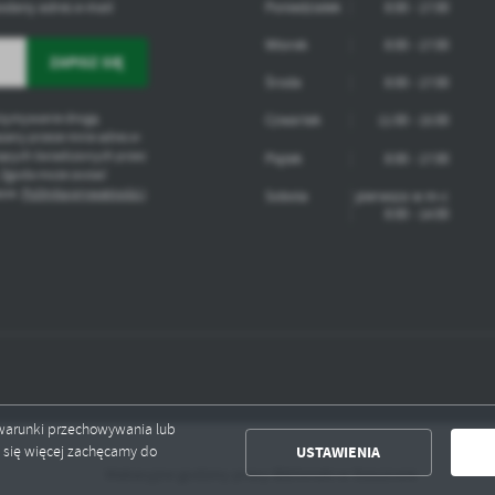
odany adres e-mail
Poniedziałek
8:00 - 17:00
Wtorek
8:00 - 17:00
Środa
8:00 - 17:00
rzymywanie drogą
Czwartek
11:00 - 15:00
zany przeze mnie adres e-
zących świadczonych przez
Piątek
8:00 - 17:00
 Zgoda może zostać
sie.
Polityka prywatności i
Sobota
pierwsza w m-c
8:00 - 14:00
ć warunki przechowywania lub
USTAWIENIA
ć się więcej zachęcamy do
Wakacyjne godziny pracy Biblioteki w Staszowie