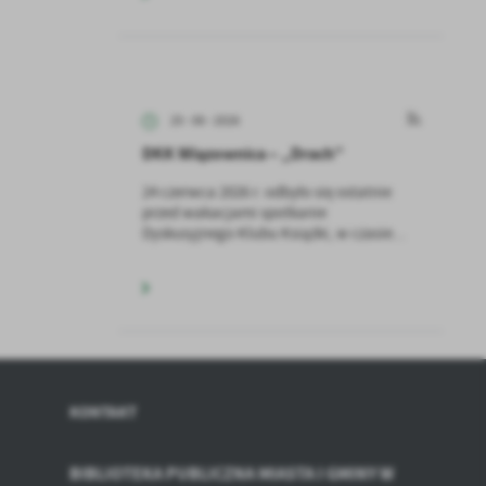
kom
z
25 - 06 - 2026
ci
DKK Wiązownica – „Drach”
24 czerwca 2026 r. odbyło się ostatnie
przed wakacjami spotkanie
Dyskusyjnego Klubu Książki, w czasie...
.
a
KONTAKT
w
BIBLIOTEKA PUBLICZNA MIASTA I GMINY W