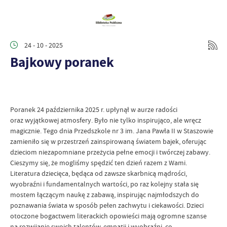
24 - 10 - 2025
Bajkowy poranek
Poranek 24 października 2025 r. upłynął w aurze radości
oraz wyjątkowej atmosfery. Było nie tylko inspirująco, ale wręcz
magicznie. Tego dnia Przedszkole nr 3 im. Jana Pawła II w Staszowie
zamieniło się w przestrzeń zainspirowaną światem bajek, oferując
dzieciom niezapomniane przeżycia pełne emocji i twórczej zabawy.
Cieszymy się, że mogliśmy spędzić ten dzień razem z Wami.
Literatura dziecięca, będąca od zawsze skarbnicą mądrości,
wyobraźni i fundamentalnych wartości, po raz kolejny stała się
mostem łączącym naukę z zabawą, inspirując najmłodszych do
poznawania świata w sposób pełen zachwytu i ciekawości. Dzieci
otoczone bogactwem literackich opowieści mają ogromne szanse
na rozwijanie swoich talentów, empatii i wyobraźni, co